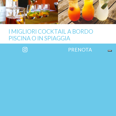
I MIGLIORI COCKTAIL A BORDO
PISCINA O IN SPIAGGIA
Gusta una vasta selezione di cocktail sulla nostra terrazza sul mare o
PRENOTA
direttamente a bordo piscina mentre il sole cala nella splendida
insenatura naturale di Villa Eva Beach.